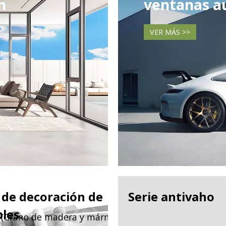
n
ventanas a
VER MÁS >>
 de decoración de
Serie antivaho
les.
(Grano de madera y mármol)