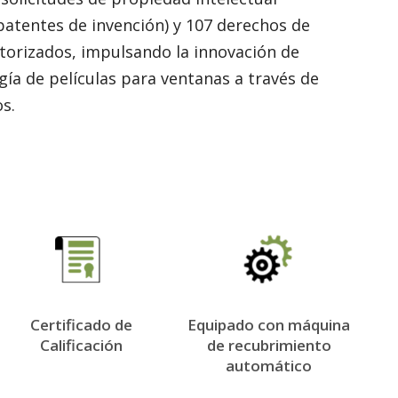
A
 patentes de invención) y 107 derechos de
p
l
torizados, impulsando la innovación de
e
R
gía de películas para ventanas a través de
a
r
os.
i
l
A
e
n
u
V
c
i
z
a
E
d
d
e
N
Certificado de
Equipado con máquina
a
Calificación
de recubrimiento
c
automático
o
Fabricación de películas para ventanas con aislamiento térmico.