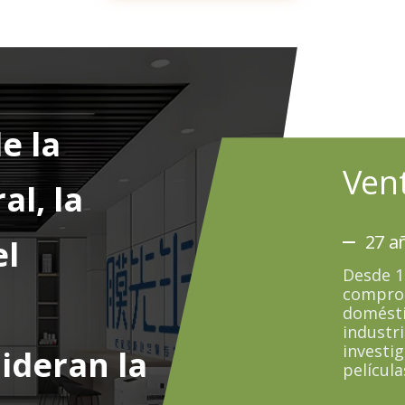
e la
Ven
al, la
27 a
el
Desde 1
comprom
domésti
industri
investig
ideran la
película