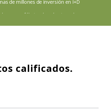
nas de millones de inversión en I+D
blecer una fábrica de máquinas de
brimiento de película de construcción
ia para satisfacer las necesidades de los
ntes que requieren laminación de película
orar la eficiencia de la aplicación manual
lícula.
os calificados.