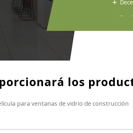
Dece
Esta
recu
prop
clie
y mej
de pe
oporcionará los product
lícula para ventanas de vidrio de construcción