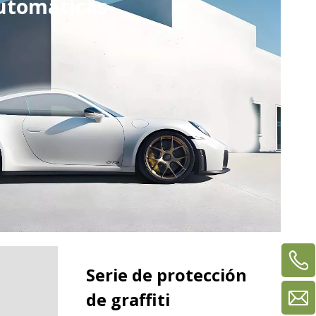
utomáticas
d
O
a
d
C
H
E
Serie de protección
de graffiti