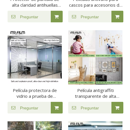
alta claridad antihuellas
cascos para accesorios de
para película de
motocicletas
navegación para automóvil
Preguntar
Preguntar
Película protectora de
Película antigraffiti
vidrio a prueba de
transparente de alta
explosiones para ducha de
calidad para Windows
oficina
Preguntar
Preguntar