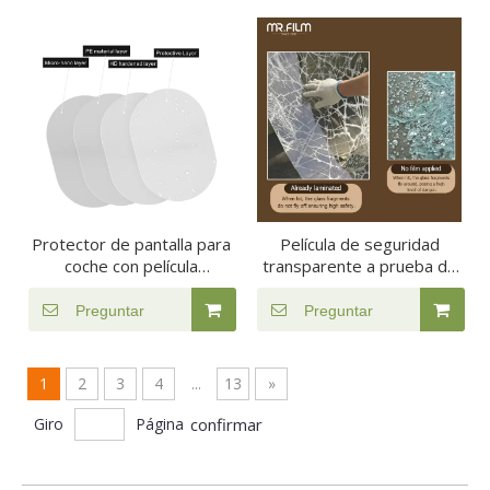
Protector de pantalla para
Película de seguridad
coche con película
transparente a prueba de
impermeable y antivaho
explosiones de PET
Preguntar
Preguntar
1
2
3
4
...
13
»
Giro
Página
confirmar