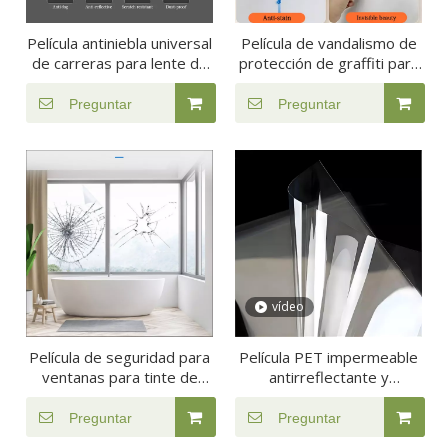
Película antiniebla universal
Película de vandalismo de
de carreras para lente de
protección de graffiti para
visera de casco de
la construcción
motocicleta
Preguntar
Preguntar
vídeo
Película de seguridad para
Película PET impermeable
ventanas para tinte de
antirreflectante y
ventanas del hogar
antihuellas
Preguntar
Preguntar