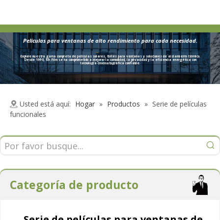
Películas para ventanas de alto rendimiento para cada necesidad.
Explore nuestra gama completa de películas solares, tintes para ventanas y soluciones de aislamiento térmico.
Desde 1998, Mr.Film se ha comprometido a mejorar la comodidad, la privacidad y la eficiencia energética con
tecnología cinematográfica confiable.
Usted está aquí:
Hogar
»
Productos
»
Serie de películas
funcionales
Categoría de producto
Serie de películas para ventanas de