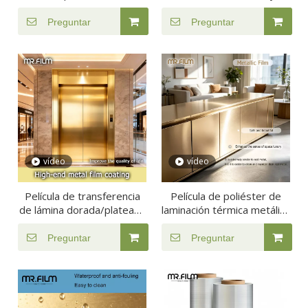
cocina y hogar
ecológica
Preguntar
Preguntar
vídeo
vídeo
Película de transferencia
Película de poliéster de
de lámina dorada/plateada
laminación térmica metálica
de estampado en caliente
dorada/plateada
de alta calidad
Preguntar
Preguntar