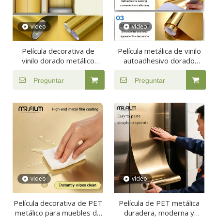
vídeo
vídeo
Película decorativa de
Película metálica de vinilo
vinilo dorado metálico
autoadhesivo dorado
autoadhesiva para
plateado
decoración de ascensores
Preguntar
Preguntar
de gabinetes
vídeo
vídeo
Película decorativa de PET
Película de PET metálica
metálico para muebles de
duradera, moderna y