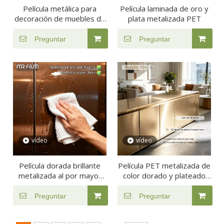
Película metálica para
Película laminada de oro y
decoración de muebles de
plata metalizada PET
hotel.
Preguntar
Preguntar
vídeo
vídeo
Película dorada brillante
Película PET metalizada de
metalizada al por mayor
color dorado y plateado
de alta calidad
brillante
Preguntar
Preguntar