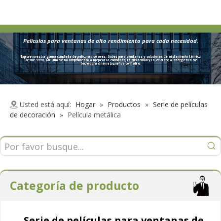
Películas para ventanas de alto rendimiento para cada necesidad.
Explore nuestra gama completa de películas solares, tintes para ventanas y soluciones de aislamiento térmico.
Desde 1998, Mr.Film se ha comprometido a mejorar la comodidad, la privacidad y la eficiencia energética con
tecnología cinematográfica confiable.
Usted está aquí:
Hogar
»
Productos
»
Serie de películas
de decoración
»
Película metálica
Categoría de producto
Serie de películas para ventanas de