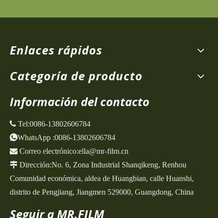
Enlaces rápidos
Categoría de producto
Información del contacto
 Tel:
0086-13802606784
WhatsApp
:
0086-13802606784

Correo electrónico:
ella@mr-film.cn

Dirección:
No. 6, Zona Industrial Shanqikeng,
Renhou
Comunidad económica, aldea de Huangbian, calle Huanshi,
distrito de Pengjiang, Jiangmen 529000, Guangdong, China
Seguir a MR.FILM