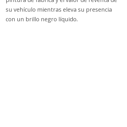
su vehículo mientras eleva su presencia
con un brillo negro líquido.
Película de envoltura de coche
negra cristalina
Película protectora resistente a los
arañazos
Película para envolver automóviles