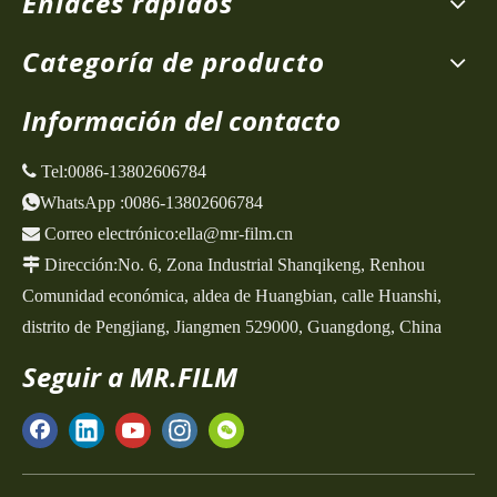
Enlaces rápidos
Categoría de producto
Información del contacto
 Tel:
0086-13802606784
WhatsApp
:
0086-13802606784

Correo electrónico:
ella@mr-film.cn

Dirección:
No. 6, Zona Industrial Shanqikeng,
Renhou
Comunidad económica, aldea de Huangbian, calle Huanshi,
distrito de Pengjiang, Jiangmen 529000, Guangdong, China
Seguir a MR.FILM