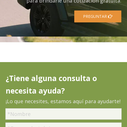
para brindarle una cotización gratuita.
PREGUNTAR
¿Tiene alguna consulta o
necesita ayuda?
¡Lo que necesites, estamos aquí para ayudarte!