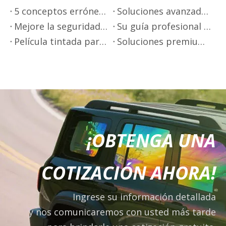
5 conceptos erróneos sobre el tinte de las ventanillas del coche
Soluciones avanzadas de películas de aislamiento térmico
Mejore la seguridad en la conducción con una película aislante térmica
Su guía profesional para aplicar películas para ventanas de automóviles
Película tintada para ventanas de automóviles de primera calidad de Mr.Film
Soluciones premium para tintado de ventanillas de automóviles - Mr.film
¡OBTENGA UNA
COTIZACIÓN AHORA!
Ingrese su información detallada
y nos comunicaremos con usted más tarde