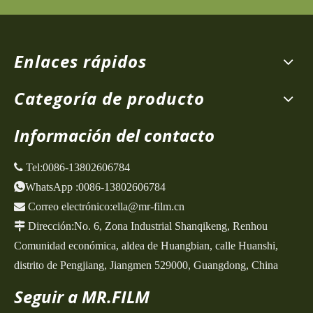
Enlaces rápidos
Categoría de producto
Información del contacto
 Tel:
0086-13802606784
WhatsApp
:
0086-13802606784

Correo electrónico:
ella@mr-film.cn

Dirección:
No. 6, Zona Industrial Shanqikeng,
Renhou
Comunidad económica, aldea de Huangbian, calle Huanshi,
distrito de Pengjiang, Jiangmen 529000, Guangdong, China
Seguir a MR.FILM