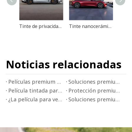
Tinte de privacidad automotriz de película de ventana de coche de nanocerámica de estaño
Tinte nanocerámico de película solar con bloqueo ultravioleta y reflexión de calor
Noticias relacionadas
Películas premium para rotulación de automóviles de Mr.film
Soluciones premium para tintado de ventanillas de automóviles - Mr.film
Película tintada para ventanas de automóviles de primera calidad de Mr.Film
Protección premium de pintura para automóviles - Mr.Film
¿La película para ventanillas de automóviles bloquea los rayos infrarrojos?
Soluciones premium de películas para ventanas de automóviles de Mr.Film