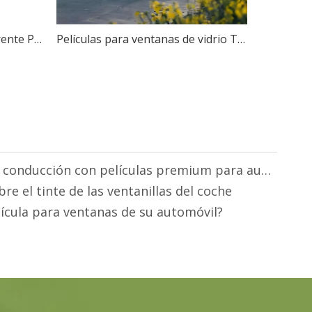
Película de ventana transparente Película solar automática
Películas para ventanas de vidrio Tinte para automóviles a prueba de infrarrojos
Mejore su experiencia de conducción con películas premium para automóviles de Mr. Film
e el tinte de las ventanillas del coche
lícula para ventanas de su automóvil?