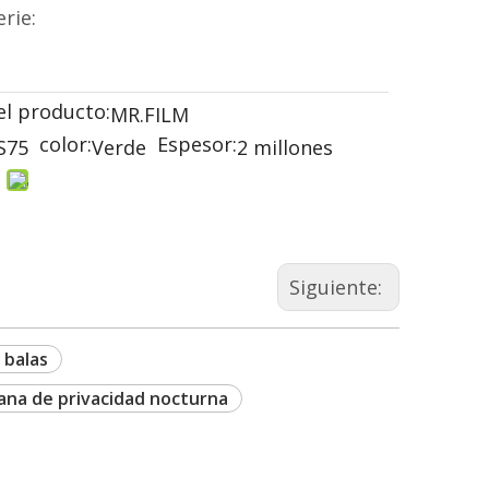
rie:
el producto:
MR.FILM
color:
Espesor:
S75
Verde
2 millones
Siguiente:
 balas
tana de privacidad nocturna