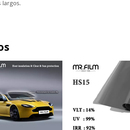
 largos.
os