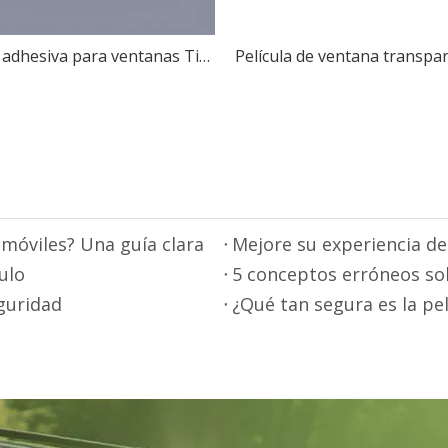
Película adhesiva para ventanas Tinte solar automotriz
omóviles? Una guía clara
ulo
5 conceptos erróneos sobr
guridad
¿Qué tan segura es la pe