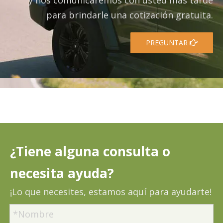
y nos comunicaremos con usted más tarde
para brindarle una cotización gratuita.
PREGUNTAR
¿Tiene alguna consulta o
necesita ayuda?
¡Lo que necesites, estamos aquí para ayudarte!